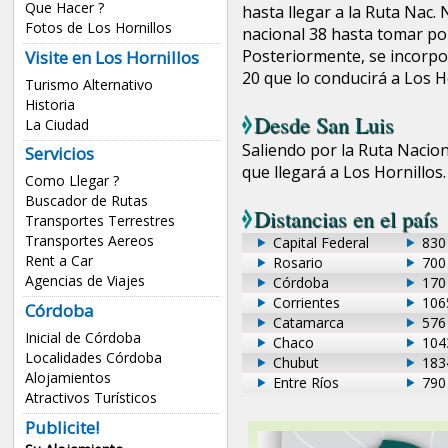
Que Hacer ?
hasta llegar a la Ruta Nac. 
Fotos de Los Hornillos
nacional 38 hasta tomar por 
Posteriormente, se incorpor
Visite en Los Hornillos
20 que lo conducirá a Los H
Turismo Alternativo
Historia
Desde
San Luis
La Ciudad
Saliendo por la Ruta Nacion
Servicios
que llegará a Los Hornillos.
Como Llegar ?
Buscador de Rutas
Distancias en el país
Transportes Terrestres
Transportes Aereos
Capital Federal
830
Rent a Car
Rosario
700
Agencias de Viajes
Córdoba
170
Corrientes
106
Córdoba
Catamarca
576
Inicial de Córdoba
Chaco
104
Localidades Córdoba
Chubut
183
Alojamientos
Entre Ríos
790
Atractivos Turísticos
Publicite!