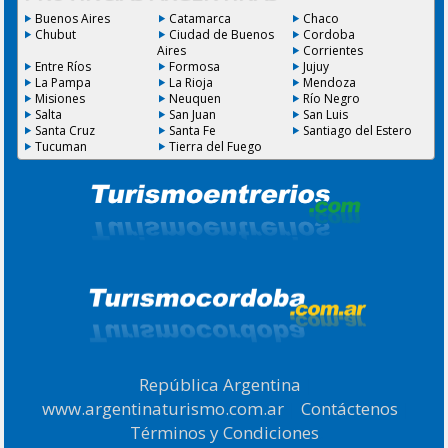
Buenos Aires
Catamarca
Chaco
Chubut
Ciudad de Buenos
Cordoba
Aires
Corrientes
Entre Ríos
Formosa
Jujuy
La Pampa
La Rioja
Mendoza
Misiones
Neuquen
Río Negro
Salta
San Juan
San Luis
Santa Cruz
Santa Fe
Santiago del Estero
Tucuman
Tierra del Fuego
República Argentina
|
www.argentinaturismo.com.ar
|
Contáctenos
|
Términos y Condiciones
.