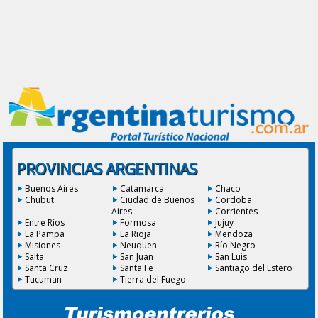
PROVINCIAS ARGENTINAS
Buenos Aires
Catamarca
Chaco
Chubut
Ciudad de Buenos
Cordoba
Aires
Corrientes
Entre Ríos
Formosa
Jujuy
La Pampa
La Rioja
Mendoza
Misiones
Neuquen
Río Negro
Salta
San Juan
San Luis
Santa Cruz
Santa Fe
Santiago del Estero
Tucuman
Tierra del Fuego