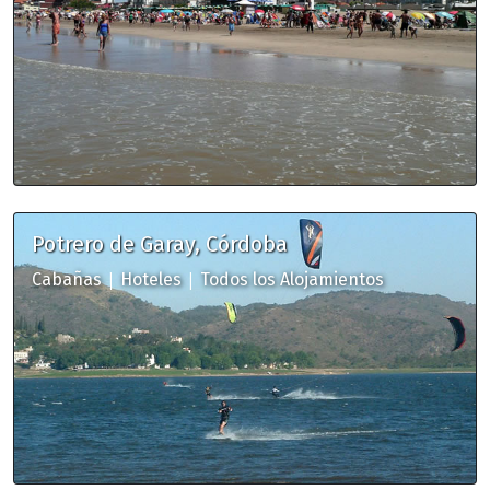
Potrero de Garay, Córdoba
|
|
Cabañas
Hoteles
Todos los Alojamientos