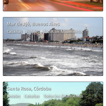
Mar de Ajó, Buenos Aires
|
|
Cabañas
Hoteles
Todos los Alojamientos
Santa Rosa, Córdoba
|
|
Hoteles
Cabañas
Todos los Alojamientos