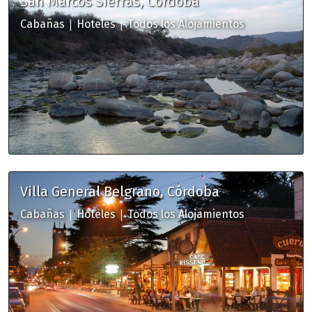
San Marcos Sierras, Córdoba
|
|
Cabañas
Hoteles
Todos los Alojamientos
Villa General Belgrano, Córdoba
|
|
Cabañas
Hoteles
Todos los Alojamientos