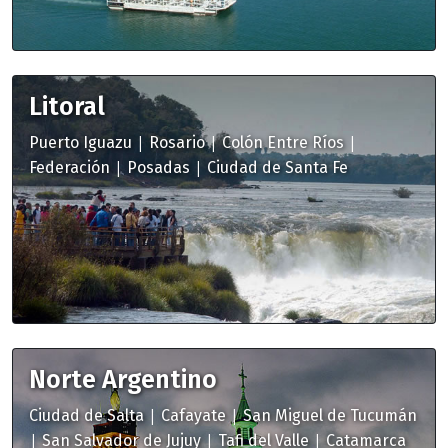
Litoral
|
|
|
Puerto Iguazu
Rosario
Colón Entre Ríos
|
|
Federación
Posadas
Ciudad de Santa Fe
Norte Argentino
|
|
Ciudad de Salta
Cafayate
San Miguel de Tucumán
|
|
|
San Salvador de Jujuy
Tafi del Valle
Catamarca