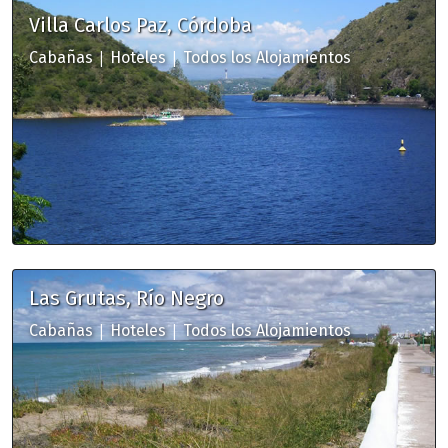
Villa Carlos Paz, Córdoba
|
|
Cabañas
Hoteles
Todos los Alojamientos
Las Grutas, Río Negro
|
|
Cabañas
Hoteles
Todos los Alojamientos