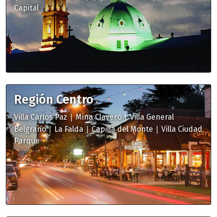
Capital
Región Centro
|
|
Villa Carlos Paz
Mina Clavero
Villa General
|
|
|
Belgrano
La Falda
Capilla del Monte
Villa Ciudad
Parque