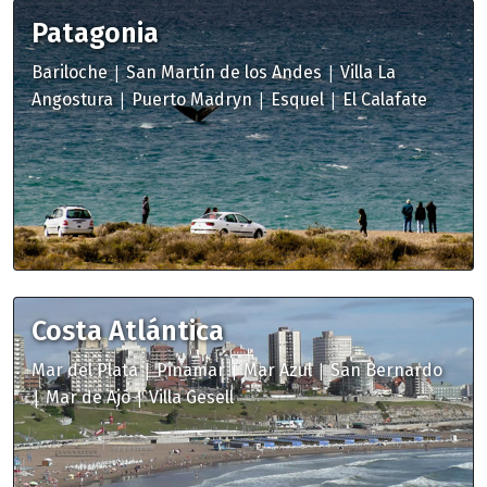
Patagonia
|
|
Bariloche
San Martín de los Andes
Villa La
|
|
|
Angostura
Puerto Madryn
Esquel
El Calafate
Costa Atlántica
|
|
|
Mar del Plata
Pinamar
Mar Azul
San Bernardo
|
|
Mar de Ajó
Villa Gesell