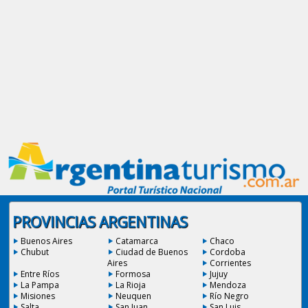
PROVINCIAS ARGENTINAS
Buenos Aires
Catamarca
Chaco
Chubut
Ciudad de Buenos
Cordoba
Aires
Corrientes
Entre Ríos
Formosa
Jujuy
La Pampa
La Rioja
Mendoza
Misiones
Neuquen
Río Negro
Salta
San Juan
San Luis