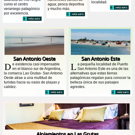
localidad.
como el centro
agua; pesca deportiva
veraniego patagónico
y mucho más.
por excelencia.
San Antonio Oeste
San Antonio Este
D
L
e existencia casi impensable
a pequeña localidad de Puerto
en el blanco sur de Argentina,
San Antonio Este es una de las
la comarca Las Grutas- San Antonio
alternativas que estas tierras
Oeste atrae a una multitud de
patagónicas regalan para conocer la
turistas hacia su oasis de playas y
belleza única de sus paisajes
calidez.
agrestes.
Alojamientos en Las Grutas