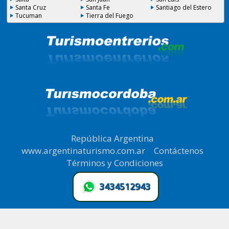
Santa Cruz
Santa Fe
Santiago del Estero
Tucuman
Tierra del Fuego
República Argentina
|
www.argentinaturismo.com.ar
|
Contáctenos
|
Términos y Condiciones
.
3434512943