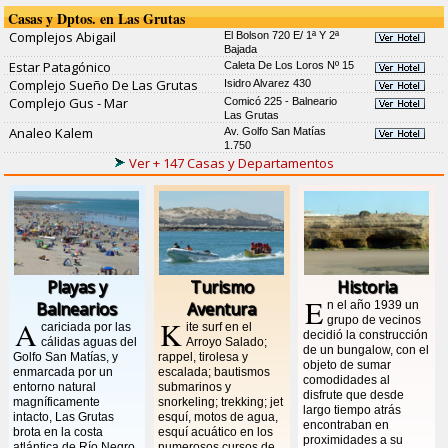
Casas y Dptos. en Las Grutas
Complejos Abigail
El Bolson 720 E/ 1ª Y 2ª
Bajada
Estar Patagónico
Caleta De Los Loros Nº 15
Complejo Sueño De Las Grutas
Isidro Alvarez 430
Complejo Gus - Mar
Comicó 225 - Balneario
Las Grutas
Analeo Kalem
Av. Golfo San Matías
1.750
Ver + 147 Casas y Departamentos
Playas y
Turismo
Historia
E
Balnearios
Aventura
n el año 1939 un
grupo de vecinos
A
K
cariciada por las
ite surf en el
decidió la construcción
cálidas aguas del
Arroyo Salado;
de un bungalow, con el
Golfo San Matías, y
rappel, tirolesa y
objeto de sumar
enmarcada por un
escalada; bautismos
comodidades al
entorno natural
submarinos y
disfrute que desde
magníficamente
snorkeling; trekking; jet
largo tiempo atrás
intacto, Las Grutas
esquí, motos de agua,
encontraban en
brota en la costa
esquí acuático en los
proximidades a su
atlántica de Río Negro
numerosos cursos de