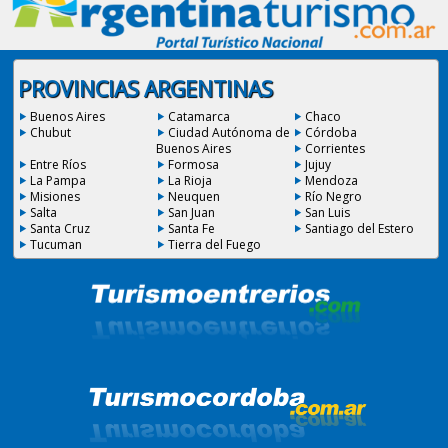
PROVINCIAS ARGENTINAS
Buenos Aires
Catamarca
Chaco
Chubut
Ciudad Autónoma de
Córdoba
Buenos Aires
Corrientes
Entre Ríos
Formosa
Jujuy
La Pampa
La Rioja
Mendoza
Misiones
Neuquen
Río Negro
Salta
San Juan
San Luis
Santa Cruz
Santa Fe
Santiago del Estero
Tucuman
Tierra del Fuego