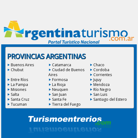
PROVINCIAS ARGENTINAS
Buenos Aires
Catamarca
Chaco
Chubut
Ciudad de Buenos
Cordoba
Aires
Corrientes
Entre Ríos
Formosa
Jujuy
La Pampa
La Rioja
Mendoza
Misiones
Neuquen
Río Negro
Salta
San Juan
San Luis
Santa Cruz
Santa Fe
Santiago del Estero
Tucuman
Tierra del Fuego