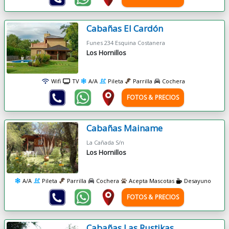
Cabañas El Cardón
Funes 234 Esquina Costanera
Los Hornillos
Wifi
TV
A/A
Pileta
Parrilla
Cochera
FOTOS & PRECIOS
Cabañas Mainame
La Cañada S/n
Los Hornillos
A/A
Pileta
Parrilla
Cochera
Acepta Mascotas
Desayuno
FOTOS & PRECIOS
Cabañas Las Rustikas