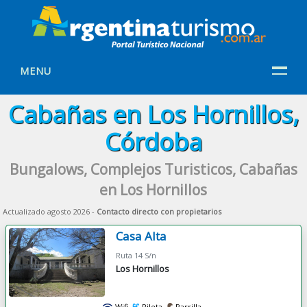
MENU
Cabañas en Los Hornillos,
Córdoba
Bungalows, Complejos Turisticos, Cabañas
en Los Hornillos
Actualizado agosto 2026 -
Contacto directo con propietarios
Casa Alta
Ruta 14 S/n
Los Hornillos
Wifi
Pileta
Parrilla