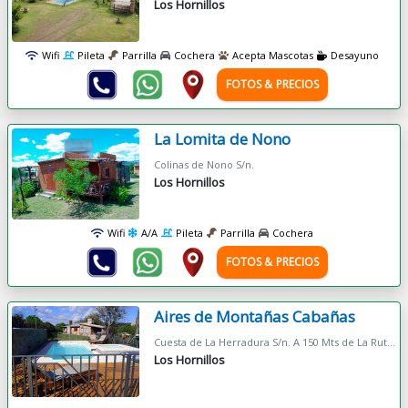
Los Hornillos
Wifi
Pileta
Parrilla
Cochera
Acepta Mascotas
Desayuno
FOTOS & PRECIOS
La Lomita de Nono
Colinas de Nono S/n.
Los Hornillos
Wifi
A/A
Pileta
Parrilla
Cochera
FOTOS & PRECIOS
Aires de Montañas Cabañas
Cuesta de La Herradura S/n. A 150 Mts de La Ruta 14. Justo En El Km.110
Los Hornillos