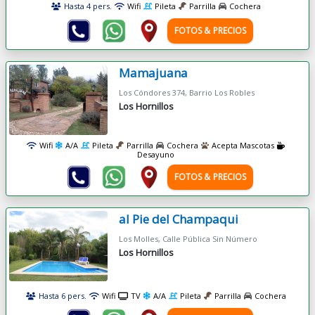
Hasta 4 pers.
Wifi
Pileta
Parrilla
Cochera
FOTOS & PRECIOS
Mamajuana
Los Cóndores 374, Barrio Los Robles
Los Hornillos
Wifi
A/A
Pileta
Parrilla
Cochera
Acepta Mascotas
Desayuno
FOTOS & PRECIOS
al Pie del Champaqui
Los Molles, Calle Pública Sin Número
Los Hornillos
Hasta 6 pers.
Wifi
TV
A/A
Pileta
Parrilla
Cochera