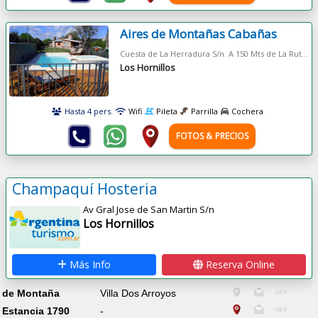
Aires de Montañas Cabañas
Cuesta de La Herradura S/n. A 150 Mts de La Ruta 14. Justo En El Km.110
Los Hornillos
Hasta 4 pers.
Wifi
Pileta
Parrilla
Cochera
FOTOS & PRECIOS
Champaquí Hosteria
Av Gral Jose de San Martin S/n
Los Hornillos
Más Info
Reserva Online
de Montaña
Villa Dos Arroyos
Estancia 1790
-