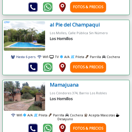
FOTOS & PRECIOS
al Pie del Champaqui
Los Molles, Calle Pública Sin Número
Los Hornillos
Hasta 6 pers.
Wifi
TV
A/A
Pileta
Parrilla
Cochera
FOTOS & PRECIOS
Mamajuana
Los Cóndores 374, Barrio Los Robles
Los Hornillos
Wifi
A/A
Pileta
Parrilla
Cochera
Acepta Mascotas
Desayuno
FOTOS & PRECIOS