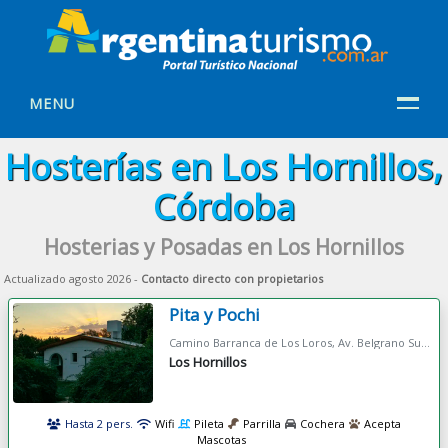
MENU
Hosterías en Los Hornillos,
Córdoba
Hosterias y Posadas en Los Hornillos
Actualizado agosto 2026 -
Contacto directo con propietarios
Pita y Pochi
Camino Barranca de Los Loros, Av. Belgrano Sur 880
Los Hornillos
Hasta 2 pers.
Wifi
Pileta
Parrilla
Cochera
Acepta
Mascotas