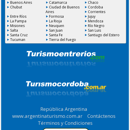
Buenos Aires
Catamarca
Chaco
Chubut
Ciudad de Buenos
Cordoba
Aires
Corrientes
Entre Ríos
Formosa
Jujuy
La Pampa
La Rioja
Mendoza
Misiones
Neuquen
Río Negro
Salta
San Juan
San Luis
Santa Cruz
Santa Fe
Santiago del Estero
Tucuman
Tierra del Fuego
República Argentina
|
www.argentinaturismo.com.ar
|
Contáctenos
|
Términos y Condiciones
.