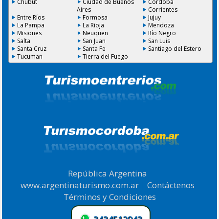
Chubut
Ciudad de Buenos
Cordoba
Aires
Corrientes
Entre Ríos
Formosa
Jujuy
La Pampa
La Rioja
Mendoza
Misiones
Neuquen
Río Negro
Salta
San Juan
San Luis
Santa Cruz
Santa Fe
Santiago del Estero
Tucuman
Tierra del Fuego
República Argentina
|
www.argentinaturismo.com.ar
|
Contáctenos
|
Términos y Condiciones
.