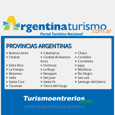
PROVINCIAS ARGENTINAS
Buenos Aires
Catamarca
Chaco
Chubut
Ciudad de Buenos
Cordoba
Aires
Corrientes
Entre Ríos
Formosa
Jujuy
La Pampa
La Rioja
Mendoza
Misiones
Neuquen
Río Negro
Salta
San Juan
San Luis
Santa Cruz
Santa Fe
Santiago del Estero
Tucuman
Tierra del Fuego