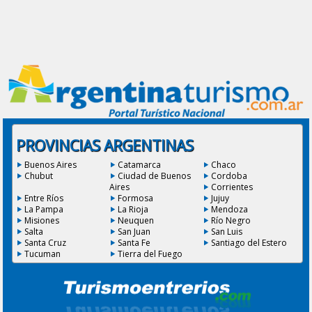
PROVINCIAS ARGENTINAS
Buenos Aires
Catamarca
Chaco
Chubut
Ciudad de Buenos
Cordoba
Aires
Corrientes
Entre Ríos
Formosa
Jujuy
La Pampa
La Rioja
Mendoza
Misiones
Neuquen
Río Negro
Salta
San Juan
San Luis
Santa Cruz
Santa Fe
Santiago del Estero
Tucuman
Tierra del Fuego