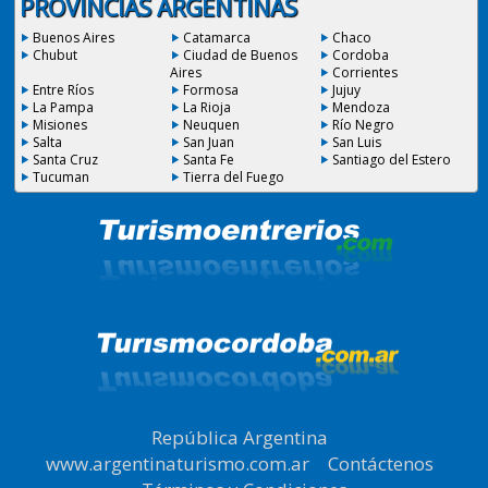
PROVINCIAS ARGENTINAS
Buenos Aires
Catamarca
Chaco
Chubut
Ciudad de Buenos
Cordoba
Aires
Corrientes
Entre Ríos
Formosa
Jujuy
La Pampa
La Rioja
Mendoza
Misiones
Neuquen
Río Negro
Salta
San Juan
San Luis
Santa Cruz
Santa Fe
Santiago del Estero
Tucuman
Tierra del Fuego
República Argentina
|
www.argentinaturismo.com.ar
|
Contáctenos
|