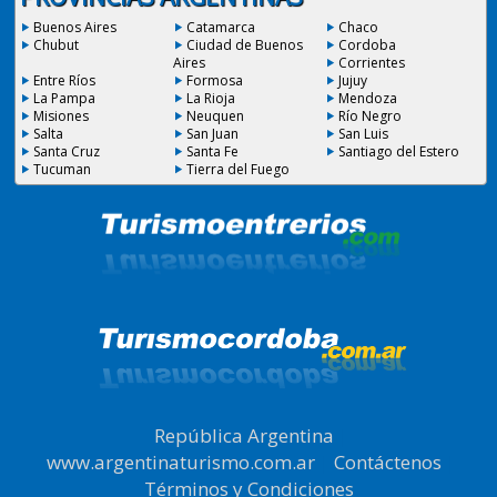
Buenos Aires
Catamarca
Chaco
Chubut
Ciudad de Buenos
Cordoba
Aires
Corrientes
Entre Ríos
Formosa
Jujuy
La Pampa
La Rioja
Mendoza
Misiones
Neuquen
Río Negro
Salta
San Juan
San Luis
Santa Cruz
Santa Fe
Santiago del Estero
Tucuman
Tierra del Fuego
República Argentina
|
www.argentinaturismo.com.ar
|
Contáctenos
|
Términos y Condiciones
.