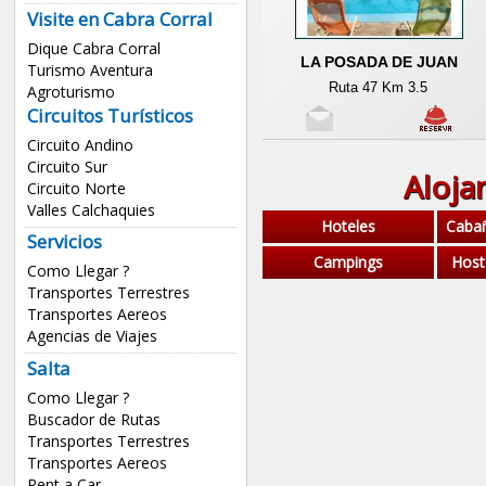
Visite en Cabra Corral
Dique Cabra Corral
LA POSADA DE JUAN
Turismo Aventura
Ruta 47 Km 3.5
Agroturismo
Circuitos Turísticos
Circuito Andino
Circuito Sur
Aloja
Circuito Norte
Valles Calchaquies
Hoteles
Caba
Servicios
Campings
Host
Como Llegar ?
Transportes Terrestres
Transportes Aereos
Agencias de Viajes
Salta
Como Llegar ?
Buscador de Rutas
Transportes Terrestres
Transportes Aereos
Rent a Car