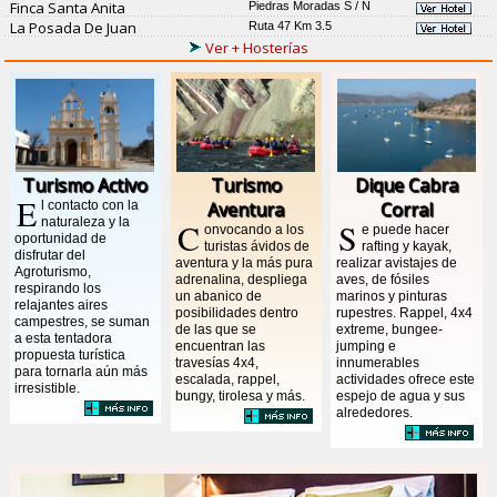
Finca Santa Anita
Piedras Moradas S / N
La Posada De Juan
Ruta 47 Km 3.5
Ver + Hosterías
Turismo Activo
Turismo
Dique Cabra
E
l contacto con la
Aventura
Corral
naturaleza y la
C
S
onvocando a los
e puede hacer
oportunidad de
turistas ávidos de
rafting y kayak,
disfrutar del
aventura y la más pura
realizar avistajes de
Agroturismo,
adrenalina, despliega
aves, de fósiles
respirando los
un abanico de
marinos y pinturas
relajantes aires
posibilidades dentro
rupestres. Rappel, 4x4
campestres, se suman
de las que se
extreme, bungee-
a esta tentadora
encuentran las
jumping e
propuesta turística
travesías 4x4,
innumerables
para tornarla aún más
escalada, rappel,
actividades ofrece este
irresistible.
bungy, tirolesa y más.
espejo de agua y sus
alrededores.