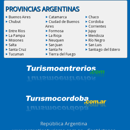
PROVINCIAS ARGENTINAS
Buenos Aires
Catamarca
Chaco
Chubut
Ciudad de Buenos
Cordoba
Aires
Corrientes
Entre Ríos
Formosa
Jujuy
La Pampa
La Rioja
Mendoza
Misiones
Neuquen
Río Negro
Salta
San Juan
San Luis
Santa Cruz
Santa Fe
Santiago del Estero
Tucuman
Tierra del Fuego
República Argentina
|