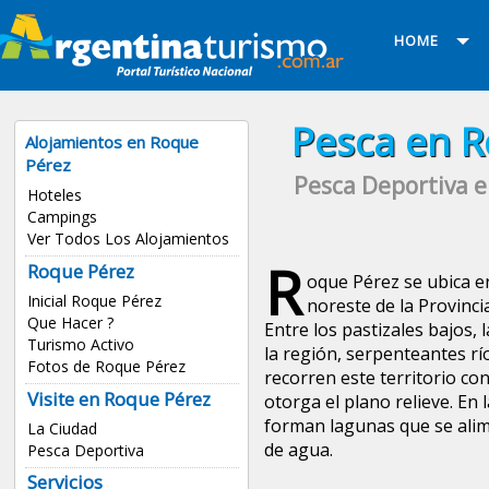
HOME
Pesca en R
Alojamientos en Roque
Pérez
Pesca Deportiva e
Hoteles
Campings
Ver Todos Los Alojamientos
R
Roque Pérez
oque Pérez se ubica en
Inicial Roque Pérez
noreste de la Provinci
Que Hacer ?
Entre los pastizales bajos, l
Turismo Activo
la región, serpenteantes rí
Fotos de Roque Pérez
recorren este territorio con
Visite en Roque Pérez
otorga el plano relieve. En 
forman lagunas que se ali
La Ciudad
de agua.
Pesca Deportiva
Servicios