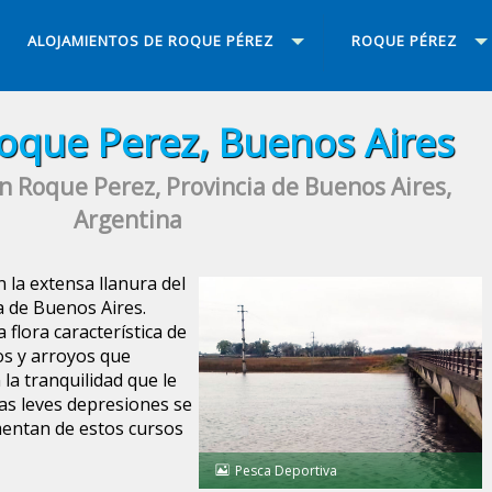
ALOJAMIENTOS DE ROQUE PÉREZ
ROQUE PÉREZ
oque Perez, Buenos Aires
n Roque Perez, Provincia de Buenos Aires,
Argentina
 la extensa llanura del
a de Buenos Aires.
a flora característica de
os y arroyos que
 la tranquilidad que le
las leves depresiones se
mentan de estos cursos
Pesca Deportiva