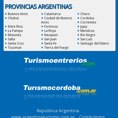
PROVINCIAS ARGENTINAS
Buenos Aires
Catamarca
Chaco
Chubut
Ciudad de Buenos
Cordoba
Aires
Corrientes
Entre Ríos
Formosa
Jujuy
La Pampa
La Rioja
Mendoza
Misiones
Neuquen
Río Negro
Salta
San Juan
San Luis
Santa Cruz
Santa Fe
Santiago del Estero
Tucuman
Tierra del Fuego
República Argentina
|
www.argentinaturismo.com.ar
|
Contáctenos
|