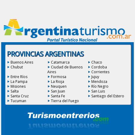
PROVINCIAS ARGENTINAS
Buenos Aires
Catamarca
Chaco
Chubut
Ciudad de Buenos
Cordoba
Aires
Corrientes
Entre Ríos
Formosa
Jujuy
La Pampa
La Rioja
Mendoza
Misiones
Neuquen
Río Negro
Salta
San Juan
San Luis
Santa Cruz
Santa Fe
Santiago del Estero
Tucuman
Tierra del Fuego