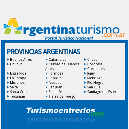
PROVINCIAS ARGENTINAS
Buenos Aires
Catamarca
Chaco
Chubut
Ciudad de Buenos
Cordoba
Aires
Corrientes
Entre Ríos
Formosa
Jujuy
La Pampa
La Rioja
Mendoza
Misiones
Neuquen
Río Negro
Salta
San Juan
San Luis
Santa Cruz
Santa Fe
Santiago del Estero
Tucuman
Tierra del Fuego