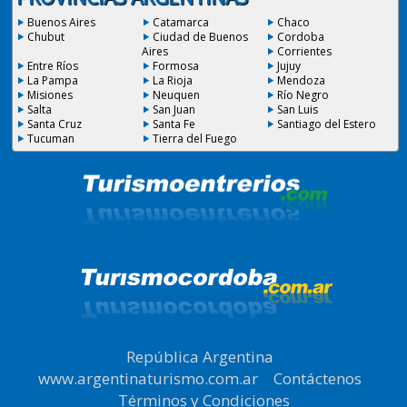
Buenos Aires
Catamarca
Chaco
Chubut
Ciudad de Buenos
Cordoba
Aires
Corrientes
Entre Ríos
Formosa
Jujuy
La Pampa
La Rioja
Mendoza
Misiones
Neuquen
Río Negro
Salta
San Juan
San Luis
Santa Cruz
Santa Fe
Santiago del Estero
Tucuman
Tierra del Fuego
República Argentina
|
www.argentinaturismo.com.ar
|
Contáctenos
|
Términos y Condiciones
.