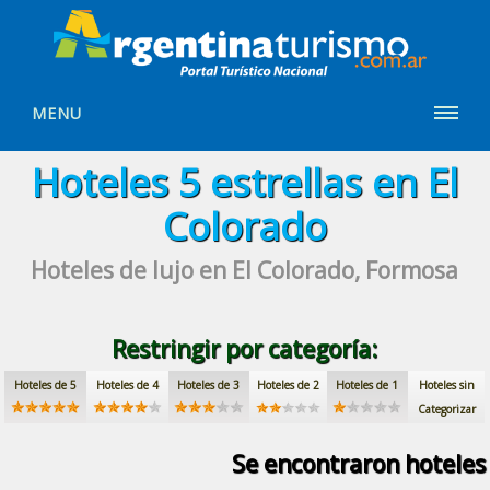
MENU
Hoteles
5 estrellas
en El
Colorado
Hoteles de lujo
en El Colorado, Formosa
Restringir por categoría:
Hoteles de 5
Hoteles de 4
Hoteles de 3
Hoteles de 2
Hoteles de 1
Hoteles sin
Categorizar
Se encontraron
hoteles