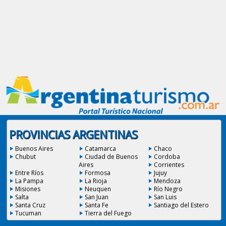
PROVINCIAS ARGENTINAS
Buenos Aires
Catamarca
Chaco
Chubut
Ciudad de Buenos
Cordoba
Aires
Corrientes
Entre Ríos
Formosa
Jujuy
La Pampa
La Rioja
Mendoza
Misiones
Neuquen
Río Negro
Salta
San Juan
San Luis
Santa Cruz
Santa Fe
Santiago del Estero
Tucuman
Tierra del Fuego