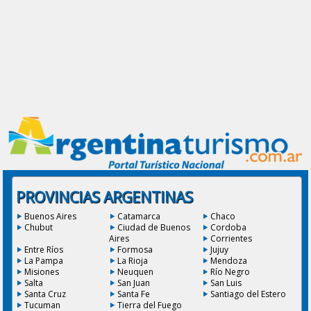
PROVINCIAS ARGENTINAS
Buenos Aires
Catamarca
Chaco
Chubut
Ciudad de Buenos
Cordoba
Aires
Corrientes
Entre Ríos
Formosa
Jujuy
La Pampa
La Rioja
Mendoza
Misiones
Neuquen
Río Negro
Salta
San Juan
San Luis
Santa Cruz
Santa Fe
Santiago del Estero
Tucuman
Tierra del Fuego