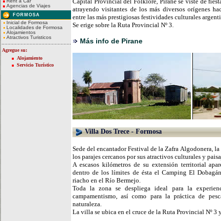
Capital Provincial del Folklore, Pirané se viste de fies
Rent a Car
Agencias de Viajes
atrayendo visitantes de los más diversos orígenes hac
FORMOSA
entre las más prestigiosas festividades culturales argent
Inicial de Formosa
Se erige sobre la Ruta Provincial Nº 3.
Localidades de Formosa
Alojamientos
Atractivos Turisticos
Más info de Pirane
Agregue su:
Alojamiento
Servicio Turístico
Villa Dos Trece - Formosa
Sede del encantador Festival de la Zafra Algodonera, la
los parajes cercanos por sus atractivos culturales y paisa
A escasos kilómetros de su extensión territorial ap
dentro de los límites de ésta el Camping El Dobagán
riacho en el Río Bermejo.
Toda la zona se despliega ideal para la experienc
campamentismo, así como para la práctica de pesca
naturaleza.
La villa se ubica en el cruce de la Ruta Provincial Nº 3 