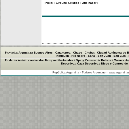
Inicial
Circuito turistico
Que hacer?
|
|
Provincias Argentinas:
Buenos Aires
-
Catamarca
-
Chaco
-
Chubut
-
Ciudad Autónoma de B
Neuquen
-
Río Negro
-
Salta
-
San Juan
-
San Luis
-
Productos turísticos nacionales:
Parques Nacionales
/
Spa y Centros de Belleza
/
Termas Ar
Deportiva
/
Caza Deportiva
/
Nieve y Centros de
República Argentina - Turismo Argentino -
www.argentinat