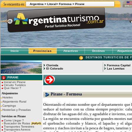
Argentina >
Litoral>
Formosa >
Pirane
Inicio
Provincias
Atractivos
Destinos
Alojamien
DESTINOS TURISTICOS DE 
Clorinda
Formosa Capital
El Colorado
Las Lomitas
PIRANE
Inicial en Pirane
Circuito Turistico
Que Hacer ?
Alojamientos
Pirane - Formosa
Hoteles
Alojamiento Rural
Ostentando el mismo nombre que el departamento que lo
Campings
seduce al turismo con su clima siempre propicio: ca
Hosterías y Posadas
disfrutar de las aguas del río, y agradable e invierno, c
Servicios en Pirane
La región se encuentra cubierta por grandes montes na
Como Llegar ?
el quebracho colorado y blanco, el lapacho y el alga
Buscador de Rutas
Transportes Terrestres
esteros y riachos invitan a la pesca de bagres, tarariras 
Transportes Aereos