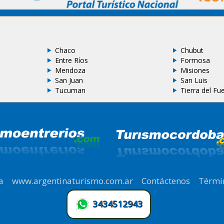
Chaco
Chubut
Entre Ríos
Formosa
Mendoza
Misiones
San Juan
San Luis
Tucuman
Tierra del Fu
a
|
www.argentinaturismo.com.ar
|
Contáctenos
|
Térmi
3434512943