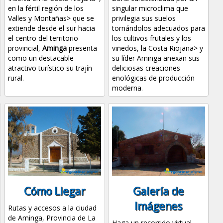
en la fértil región de los
singular microclima que
Valles y Montañas> que se
privilegia sus suelos
extiende desde el sur hacia
tornándolos adecuados para
el centro del territorio
los cultivos frutales y los
provincial,
Aminga
presenta
viñedos, la Costa Riojana> y
como un destacable
su líder Aminga anexan sus
atractivo turístico su trajín
deliciosas creaciones
rural.
enológicas de producción
moderna.
Cómo Llegar
Galería de
Imágenes
Rutas y accesos a la ciudad
de Aminga, Provincia de La
Haga un recorrido virtual