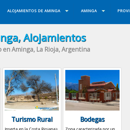
ALOJAMIENTOS DE AMINGA
AMINGA
PROVI
nga, Alojamientos
 en Aminga, La Rioja, Argentina
Turismo Rural
Bodegas
Inserta en la Costa Riojana>,
Zona caracterizada por un