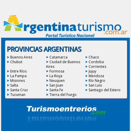
PROVINCIAS ARGENTINAS
Buenos Aires
Catamarca
Chaco
Chubut
Ciudad de Buenos
Cordoba
Aires
Corrientes
Entre Ríos
Formosa
Jujuy
La Pampa
La Rioja
Mendoza
Misiones
Neuquen
Río Negro
Salta
San Juan
San Luis
Santa Cruz
Santa Fe
Santiago del Estero
Tucuman
Tierra del Fuego