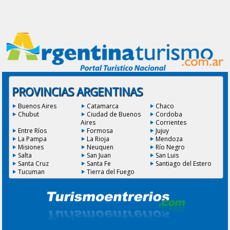
PROVINCIAS ARGENTINAS
Buenos Aires
Catamarca
Chaco
Chubut
Ciudad de Buenos
Cordoba
Aires
Corrientes
Entre Ríos
Formosa
Jujuy
La Pampa
La Rioja
Mendoza
Misiones
Neuquen
Río Negro
Salta
San Juan
San Luis
Santa Cruz
Santa Fe
Santiago del Estero
Tucuman
Tierra del Fuego