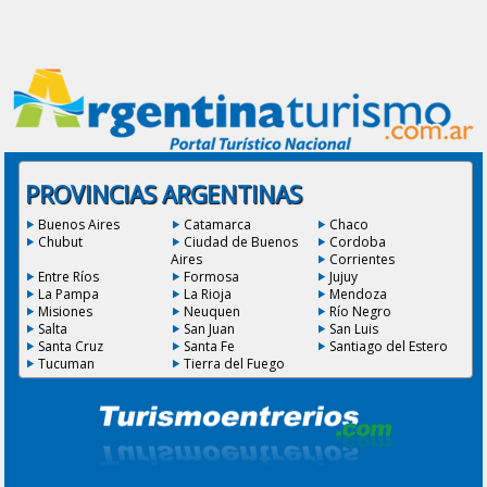
PROVINCIAS ARGENTINAS
Buenos Aires
Catamarca
Chaco
Chubut
Ciudad de Buenos
Cordoba
Aires
Corrientes
Entre Ríos
Formosa
Jujuy
La Pampa
La Rioja
Mendoza
Misiones
Neuquen
Río Negro
Salta
San Juan
San Luis
Santa Cruz
Santa Fe
Santiago del Estero
Tucuman
Tierra del Fuego