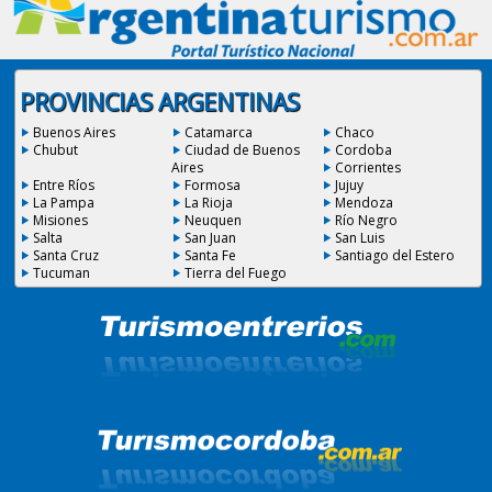
PROVINCIAS ARGENTINAS
Buenos Aires
Catamarca
Chaco
Chubut
Ciudad de Buenos
Cordoba
Aires
Corrientes
Entre Ríos
Formosa
Jujuy
La Pampa
La Rioja
Mendoza
Misiones
Neuquen
Río Negro
Salta
San Juan
San Luis
Santa Cruz
Santa Fe
Santiago del Estero
Tucuman
Tierra del Fuego