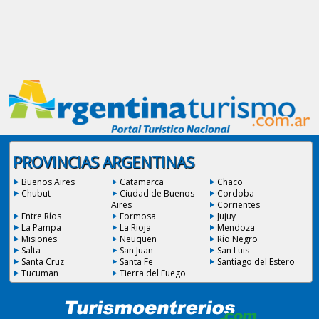
PROVINCIAS ARGENTINAS
Buenos Aires
Catamarca
Chaco
Chubut
Ciudad de Buenos
Cordoba
Aires
Corrientes
Entre Ríos
Formosa
Jujuy
La Pampa
La Rioja
Mendoza
Misiones
Neuquen
Río Negro
Salta
San Juan
San Luis
Santa Cruz
Santa Fe
Santiago del Estero
Tucuman
Tierra del Fuego