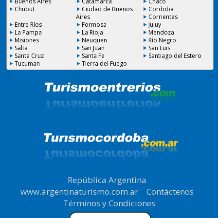
Buenos Aires
Catamarca
Chaco
Chubut
Ciudad de Buenos
Cordoba
Aires
Corrientes
Entre Ríos
Formosa
Jujuy
La Pampa
La Rioja
Mendoza
Misiones
Neuquen
Río Negro
Salta
San Juan
San Luis
Santa Cruz
Santa Fe
Santiago del Estero
Tucuman
Tierra del Fuego
República Argentina
|
www.argentinaturismo.com.ar
|
Contáctenos
|
Términos y Condiciones
.