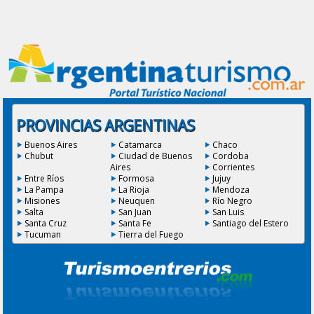
PROVINCIAS ARGENTINAS
Buenos Aires
Catamarca
Chaco
Chubut
Ciudad de Buenos
Cordoba
Aires
Corrientes
Entre Ríos
Formosa
Jujuy
La Pampa
La Rioja
Mendoza
Misiones
Neuquen
Río Negro
Salta
San Juan
San Luis
Santa Cruz
Santa Fe
Santiago del Estero
Tucuman
Tierra del Fuego