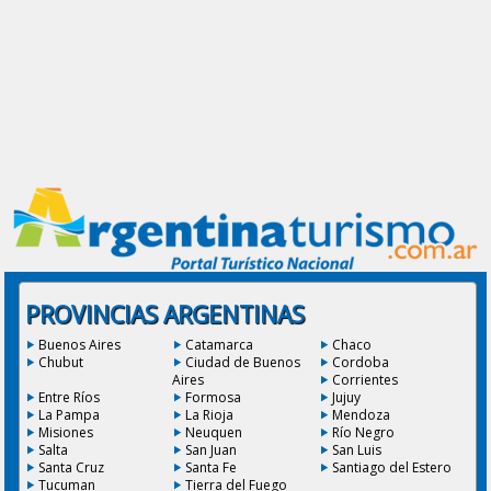
PROVINCIAS ARGENTINAS
Buenos Aires
Catamarca
Chaco
Chubut
Ciudad de Buenos
Cordoba
Aires
Corrientes
Entre Ríos
Formosa
Jujuy
La Pampa
La Rioja
Mendoza
Misiones
Neuquen
Río Negro
Salta
San Juan
San Luis
Santa Cruz
Santa Fe
Santiago del Estero
Tucuman
Tierra del Fuego