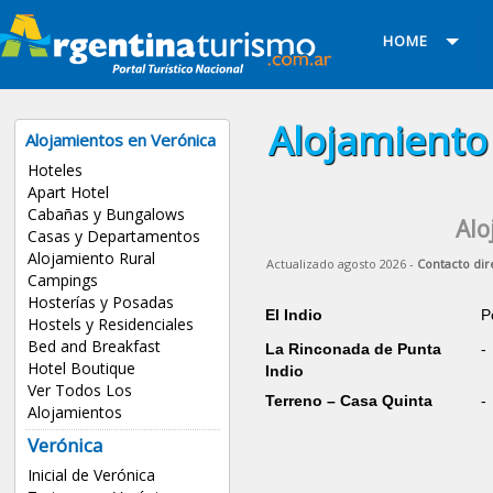
HOME
Alojamiento
Alojamientos en Verónica
Hoteles
Apart Hotel
Cabañas y Bungalows
Alo
Casas y Departamentos
Alojamiento Rural
Actualizado agosto 2026 -
Contacto dir
Campings
Hosterías y Posadas
El Indio
P
Hostels y Residenciales
Bed and Breakfast
La Rinconada de Punta
-
Hotel Boutique
Indio
Ver Todos Los
Terreno – Casa Quinta
-
Alojamientos
Verónica
Inicial de Verónica