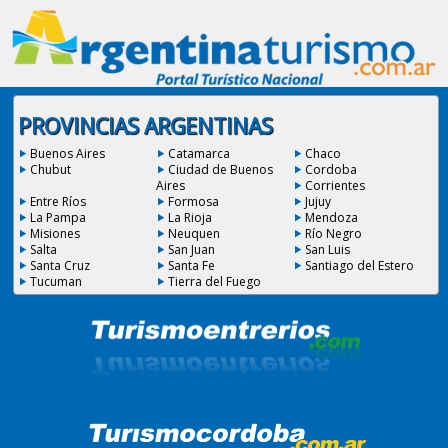
PROVINCIAS ARGENTINAS
Buenos Aires
Catamarca
Chaco
Chubut
Ciudad de Buenos
Cordoba
Aires
Corrientes
Entre Ríos
Formosa
Jujuy
La Pampa
La Rioja
Mendoza
Misiones
Neuquen
Río Negro
Salta
San Juan
San Luis
Santa Cruz
Santa Fe
Santiago del Estero
Tucuman
Tierra del Fuego