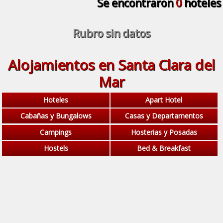
Se encontraron
0
hoteles
Rubro sin datos
Alojamientos en Santa Clara del
Mar
Hoteles
Apart Hotel
Cabañas y Bungalows
Casas y Departamentos
Campings
Hosterias y Posadas
Hostels
Bed & Breakfast