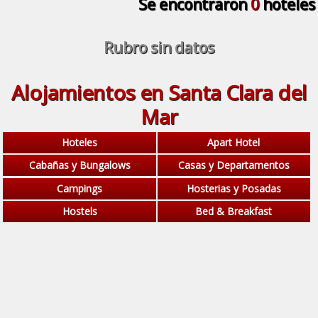
Se encontraron
0
hoteles
Rubro sin datos
Alojamientos en Santa Clara del
Mar
Hoteles
Apart Hotel
Cabañas y Bungalows
Casas y Departamentos
Campings
Hosterias y Posadas
Hostels
Bed & Breakfast