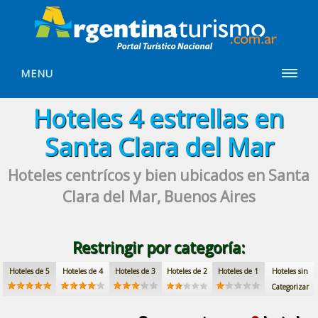
MENU
Hoteles
4 estrellas
en
Santa Clara del Mar
Hoteles centrícos y bien ubicados
en Santa
Clara del Mar, Buenos Aires
Restringir por categoría:
Hoteles de 5
Hoteles de 4
Hoteles de 3
Hoteles de 2
Hoteles de 1
Hoteles sin
Categorizar