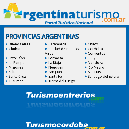
PROVINCIAS ARGENTINAS
Buenos Aires
Catamarca
Chaco
Chubut
Ciudad de Buenos
Cordoba
Aires
Corrientes
Entre Ríos
Formosa
Jujuy
La Pampa
La Rioja
Mendoza
Misiones
Neuquen
Río Negro
Salta
San Juan
San Luis
Santa Cruz
Santa Fe
Santiago del Estero
Tucuman
Tierra del Fuego