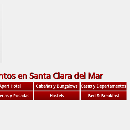
ntos en Santa Clara del Mar
Apart Hotel
Cabañas y Bungalows
Casas y Departamentos
erias y Posadas
Hostels
Bed & Breakfast