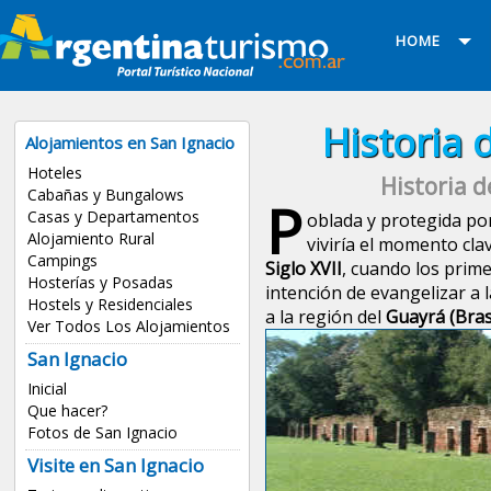
HOME
Historia 
Alojamientos en San Ignacio
Hoteles
Historia d
Cabañas y Bungalows
P
Casas y Departamentos
oblada y protegida p
Alojamiento Rural
viviría el momento cla
Campings
Siglo XVII
, cuando los prim
Hosterías y Posadas
intención de evangelizar a l
Hostels y Residenciales
a la región del
Guayrá (Brasi
Ver Todos Los Alojamientos
San Ignacio
Inicial
Que hacer?
Fotos de San Ignacio
Visite en San Ignacio