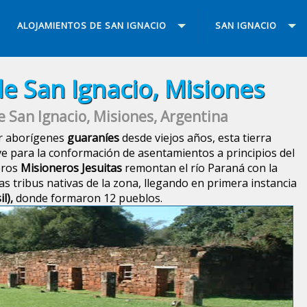
ALOJAMIENTOS DE SAN IGNACIO
SAN IGNACIO
de San Ignacio, Misiones
e San Ignacio, Misiones, Argentina
or aborígenes
guaraníes
desde viejos años, esta tierra
ve para la conformación de asentamientos a principios del
eros
Misioneros Jesuitas
remontan el río Paraná con la
as tribus nativas de la zona, llegando en primera instancia
l),
donde formaron 12 pueblos.