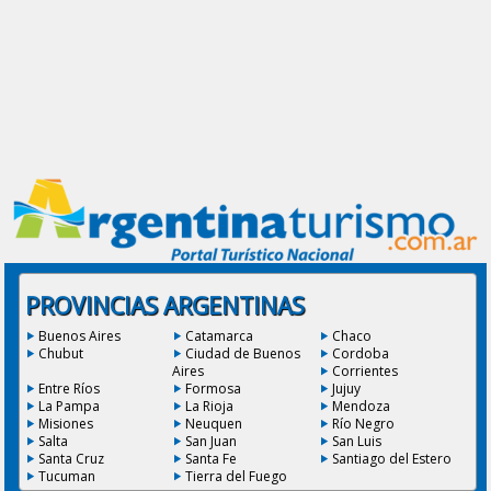
PROVINCIAS ARGENTINAS
Buenos Aires
Catamarca
Chaco
Chubut
Ciudad de Buenos
Cordoba
Aires
Corrientes
Entre Ríos
Formosa
Jujuy
La Pampa
La Rioja
Mendoza
Misiones
Neuquen
Río Negro
Salta
San Juan
San Luis
Santa Cruz
Santa Fe
Santiago del Estero
Tucuman
Tierra del Fuego