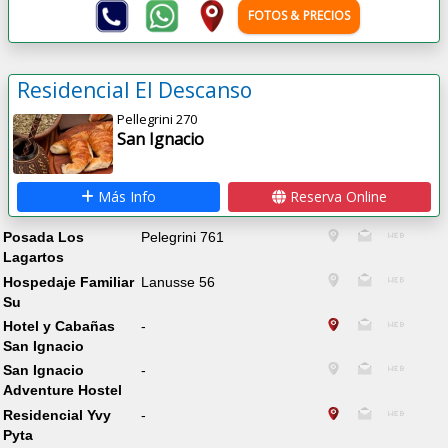
FOTOS & PRECIOS
Residencial El Descanso
Pellegrini 270
San Ignacio
Más Info
Reserva Online
Posada Los
Pelegrini 761
Lagartos
Hospedaje Familiar
Lanusse 56
Su
Hotel y Cabañas
-
San Ignacio
San Ignacio
-
Adventure Hostel
Residencial Yvy
-
Pyta