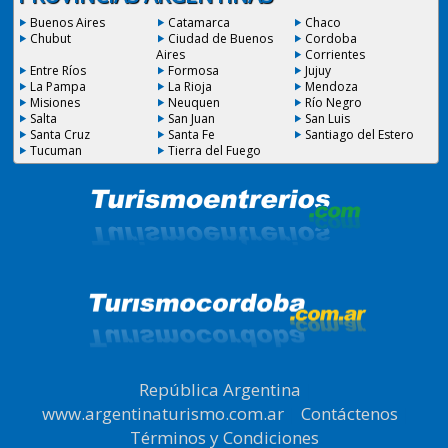
Buenos Aires
Catamarca
Chaco
Chubut
Ciudad de Buenos
Cordoba
Aires
Corrientes
Entre Ríos
Formosa
Jujuy
La Pampa
La Rioja
Mendoza
Misiones
Neuquen
Río Negro
Salta
San Juan
San Luis
Santa Cruz
Santa Fe
Santiago del Estero
Tucuman
Tierra del Fuego
República Argentina
|
www.argentinaturismo.com.ar
|
Contáctenos
|
Términos y Condiciones
.