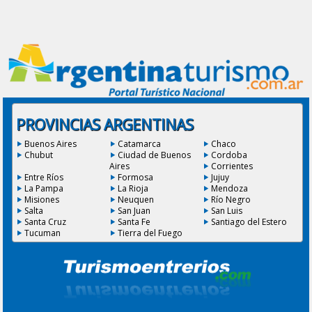
PROVINCIAS ARGENTINAS
Buenos Aires
Catamarca
Chaco
Chubut
Ciudad de Buenos
Cordoba
Aires
Corrientes
Entre Ríos
Formosa
Jujuy
La Pampa
La Rioja
Mendoza
Misiones
Neuquen
Río Negro
Salta
San Juan
San Luis
Santa Cruz
Santa Fe
Santiago del Estero
Tucuman
Tierra del Fuego