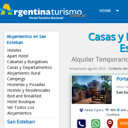
HOME
Casas y
Alojamientos en San
Esteban
E
Hoteles
Apart Hotel
Alquiler Temporari
Cabañas y Bungalows
Casas y Departamentos
Actualizado agosto 2026 -
Contacto dir
Alojamiento Rural
Port
Campings
Hosterías y Posadas
Hostels y Residenciales
San E
Bed and Breakfast
Hotel Boutique
Ver Todos Los
Hasta 5 pers.
Wifi
A/A
Alojamientos
Cochera
San Esteban
FOT