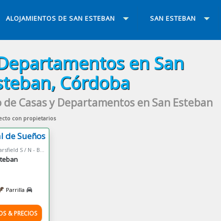
ALOJAMIENTOS DE SAN ESTEBAN
SAN ESTEBAN
 Departamentos en San
steban, Córdoba
o de Casas y Departamentos en San Esteban
ecto con propietarios
al de Sueños
Velez Sarsfield S / N - Barrio El Cruce - San Esteban
steban
Parrilla
OS & PRECIOS