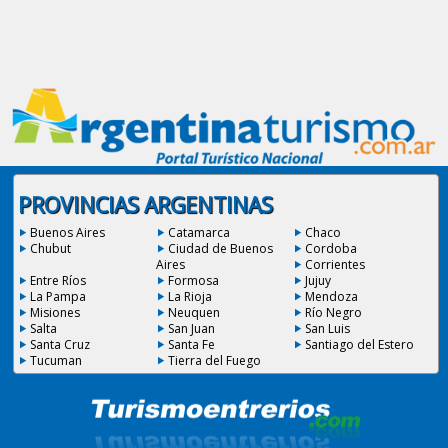
PROVINCIAS ARGENTINAS
Buenos Aires
Catamarca
Chaco
Chubut
Ciudad de Buenos
Cordoba
Aires
Corrientes
Entre Ríos
Formosa
Jujuy
La Pampa
La Rioja
Mendoza
Misiones
Neuquen
Río Negro
Salta
San Juan
San Luis
Santa Cruz
Santa Fe
Santiago del Estero
Tucuman
Tierra del Fuego