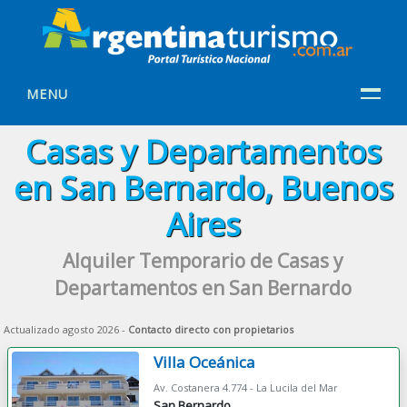
MENU
Casas y Departamentos
en San Bernardo, Buenos
Aires
Alquiler Temporario de Casas y
Departamentos en San Bernardo
Actualizado agosto 2026 -
Contacto directo con propietarios
Villa Oceánica
Av. Costanera 4.774 - La Lucila del Mar
San Bernardo