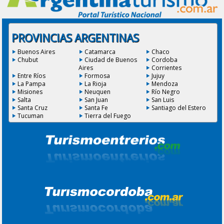
PROVINCIAS ARGENTINAS
Buenos Aires
Catamarca
Chaco
Chubut
Ciudad de Buenos
Cordoba
Aires
Corrientes
Entre Ríos
Formosa
Jujuy
La Pampa
La Rioja
Mendoza
Misiones
Neuquen
Río Negro
Salta
San Juan
San Luis
Santa Cruz
Santa Fe
Santiago del Estero
Tucuman
Tierra del Fuego