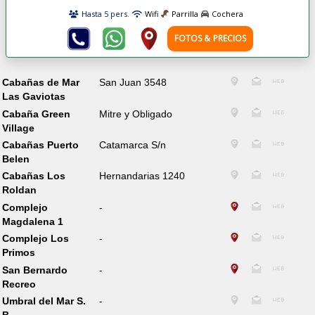
Hasta 5 pers.
Wifi
Parrilla
Cochera
FOTOS & PRECIOS
Cabañas de Mar
San Juan 3548
Las Gaviotas
Cabaña Green
Mitre y Obligado
Village
Cabañas Puerto
Catamarca S/n
Belen
Cabañas Los
Hernandarias 1240
Roldan
Complejo
-
Magdalena 1
Complejo Los
-
Primos
San Bernardo
-
Recreo
Umbral del Mar S.
-