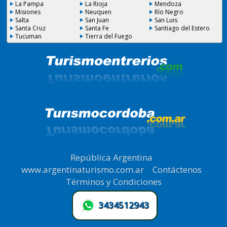
La Pampa
La Rioja
Mendoza
Misiones
Neuquen
Río Negro
Salta
San Juan
San Luis
Santa Cruz
Santa Fe
Santiago del Estero
Tucuman
Tierra del Fuego
República Argentina
|
www.argentinaturismo.com.ar
|
Contáctenos
|
Términos y Condiciones
.
3434512943