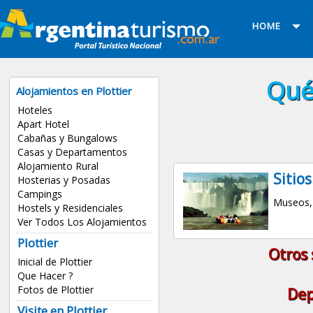
HOME
Qué 
Alojamientos en Plottier
Hoteles
Apart Hotel
Cabañas y Bungalows
Casas y Departamentos
Alojamiento Rural
Sitios
Hosterias y Posadas
Campings
Museos, 
Hostels y Residenciales
Ver Todos Los Alojamientos
Plottier
Otros 
Inicial de Plottier
Que Hacer ?
Fotos de Plottier
Dep
Visite en Plottier