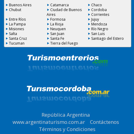
Buenos Aires
Catamarca
Chaco
Chubut
Ciudad de Buenos
Cordoba
Aires
Corrientes
Entre Ríos
Formosa
Jujuy
La Pampa
La Rioja
Mendoza
Misiones
Neuquen
Río Negro
Salta
San Juan
San Luis
Santa Cruz
Santa Fe
Santiago del Estero
Tucuman
Tierra del Fuego
República Argentina
|
www.argentinaturismo.com.ar
|
Contáctenos
|
Términos y Condiciones
.