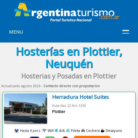
MENU
Hosterías en Plottier,
Neuquén
Hosterias y Posadas en Plottier
Actualizado agosto 2026 -
Contacto directo con propietarios
Herradura Hotel Suites
Ruta Nac 22 Km 1230
Plottier
Hasta 4 pers.
Wifi
A/A
Pileta
Cochera
Desayuno