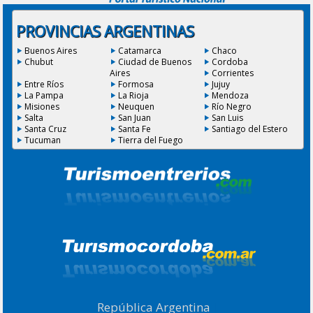
PROVINCIAS ARGENTINAS
Buenos Aires
Catamarca
Chaco
Chubut
Ciudad de Buenos
Cordoba
Aires
Corrientes
Entre Ríos
Formosa
Jujuy
La Pampa
La Rioja
Mendoza
Misiones
Neuquen
Río Negro
Salta
San Juan
San Luis
Santa Cruz
Santa Fe
Santiago del Estero
Tucuman
Tierra del Fuego
República Argentina
|