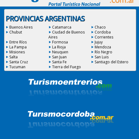
PROVINCIAS ARGENTINAS
Buenos Aires
Catamarca
Chaco
Chubut
Ciudad de Buenos
Cordoba
Aires
Corrientes
Entre Ríos
Formosa
Jujuy
La Pampa
La Rioja
Mendoza
Misiones
Neuquen
Río Negro
Salta
San Juan
San Luis
Santa Cruz
Santa Fe
Santiago del Estero
Tucuman
Tierra del Fuego