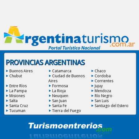
PROVINCIAS ARGENTINAS
Buenos Aires
Catamarca
Chaco
Chubut
Ciudad de Buenos
Cordoba
Aires
Corrientes
Entre Ríos
Formosa
Jujuy
La Pampa
La Rioja
Mendoza
Misiones
Neuquen
Río Negro
Salta
San Juan
San Luis
Santa Cruz
Santa Fe
Santiago del Estero
Tucuman
Tierra del Fuego